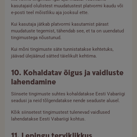
kasutajaid olulistest muudatustest platvormi kaudu või
e-posti teel mõistliku aja jooksul ette.
Kui kasutaja jätkab platvormi kasutamist pärast
muudatuste tegemist, tähendab see, et ta on uuendatud
tingimustega nõustunud.
Kui mõni tingimuste säte tunnistatakse kehtetuks,
jäävad ülejäänud sätted täielikult kehtima.
10. Kohaldatav õigus ja vaidluste
lahendamine
Siinsete tingimuste suhtes kohaldatakse Eesti Vabariigi
seadusi ja neid tõlgendatakse nende seaduste alusel.
Kõik siinsetest tingimustest tulenevad vaidlused
lahendatakse Eesti Vabariigi kohtus.
11. Lepingu terviklikkus