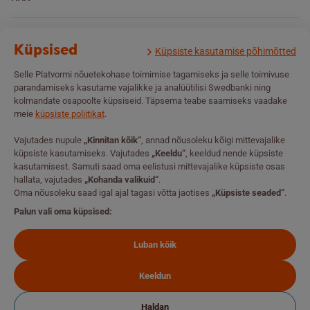
Kasutustingimused
Küpsised
Küpsiste kasutamise põhimõtted
Selle Platvormi nõuetekohase toimimise tagamiseks ja selle toimivuse
Isikuandmete töötlemise põhimõtted
parandamiseks kasutame vajalikke ja analüütilisi Swedbanki ning
kolmandate osapoolte küpsiseid. Täpsema teabe saamiseks vaadake
meie
küpsiste poliitikat
.
Küpsiste kasutamise põhimõtted
Vajutades nupule
„Kinnitan kõik“
, annad nõusoleku kõigi mittevajalike
küpsiste kasutamiseks. Vajutades
„Keeldu“
, keeldud nende küpsiste
© 2026 Swedbank. Platvormil esitatud teave on mõeldud kasutamiseks
kasutamisest. Samuti saad oma eelistusi mittevajalike küpsiste osas
üksnes hariduslikel ja informatiivsetel eesmärkidel ning seda ei tohi
hallata, vajutades
„Kohanda valikuid“
.
käsitleda investeerimissoovituse või -nõustamisena ega kutsena
Oma nõusoleku saad igal ajal tagasi võtta jaotises
„Küpsiste seaded“
.
osta/müüa konkreetseid finantsinstrumente. Swedbank AS ei ole
hinnanud, kas siin viidatud finantsinstrumendid sobivad Sulle. Swedbank
Palun vali oma küpsised:
AS ei vastuta otseste ega kaudsete kahjude või kulude eest, mis võivad
tekkida selle teabe kasutamisel. Investeerides võtad endale
Luban kõik
investeerimisriski ning Sinu investeeringu väärtus võib ajas suureneda või
väheneda. Tootluse ajalugu ei taga tulevikus sarnaseid tulemusi.
Keeldun
Küpsiste seaded
Haldan