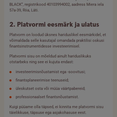
BLACK“, registrikood 40103994002, aadress Miera iela
57a-39, Riia, Läti.
Isikuandmete töötlemise põhimõtted
2. Platvormi eesmärk ja ulatus
Küpsiste kasutamise põhimõtted
Platvorm on loodud üksnes hariduslikel eesmärkidel, et
võimaldada selle kasutajal omandada praktilisi oskusi
finantsinstrumentidesse investeerimisel.
Platvormi sisu on mõeldud ainult hariduslikuks
otstarbeks ning see ei kujuta endast:
investeerimisnõustamist ega -soovitusi;
finantsplaneerimise teenuseid;
üleskutset osta või müüa väärtpabereid;
professionaalset finantsnõustamist.
Kuigi püüame olla täpsed, ei kinnita me platvormi sisu
täielikkuse, täpsuse ega asjakohasuse eest.