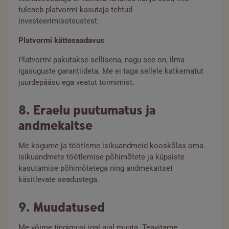
tuleneb platvormi kasutaja tehtud
investeerimisotsustest.
Platvormi kättesaadavus
Platvormi pakutakse sellisena, nagu see on, ilma
igasuguste garantiideta. Me ei taga sellele katkematut
juurdepääsu ega veatut toimimist.
8. Eraelu puutumatus ja
andmekaitse
Me kogume ja töötleme isikuandmeid kooskõlas oma
isikuandmete töötlemise põhimõtete ja küpsiste
kasutamise põhimõtetega ning andmekaitset
käsitlevate seadustega.
9. Muudatused
Me võime tingimusi igal ajal muuta. Teavitame