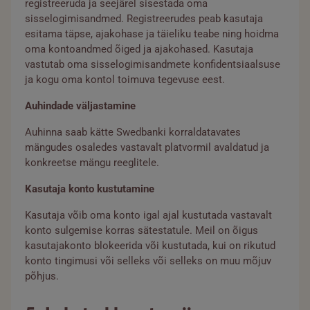
registreeruda ja seejärel sisestada oma
sisselogimisandmed. Registreerudes peab kasutaja
esitama täpse, ajakohase ja täieliku teabe ning hoidma
oma kontoandmed õiged ja ajakohased. Kasutaja
vastutab oma sisselogimisandmete konfidentsiaalsuse
ja kogu oma kontol toimuva tegevuse eest.
Auhindade väljastamine
Auhinna saab kätte Swedbanki korraldatavates
mängudes osaledes vastavalt platvormil avaldatud ja
konkreetse mängu reeglitele.
Kasutaja konto kustutamine
Kasutaja võib oma konto igal ajal kustutada vastavalt
konto sulgemise korras sätestatule. Meil on õigus
kasutajakonto blokeerida või kustutada, kui on rikutud
konto tingimusi või selleks või selleks on muu mõjuv
põhjus.