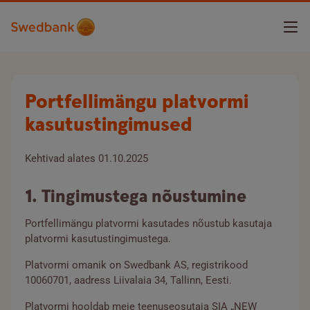
Login sisse
Portfellimängu platvormi
kasutustingimused
Registreerun
Kehtivad alates 01.10.2025
Swedbanki portfellimängust
1. Tingimustega nõustumine
Abiks
Portfellimängu platvormi kasutades nõustub kasutaja
platvormi kasutustingimustega.
KKK
Platvormi omanik on Swedbank AS, registrikood
10060701, aadress Liivalaia 34, Tallinn, Eesti.
Kasutustingimused
Platvormi hooldab meie teenuseosutaja SIA „NEW