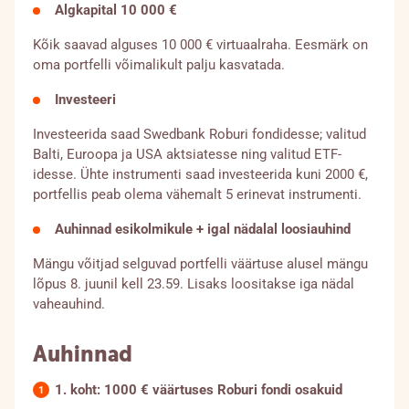
Algkapital 10 000 €
Kõik saavad alguses 10 000 € virtuaalraha. Eesmärk on
oma portfelli võimalikult palju kasvatada.
Investeeri
Investeerida saad Swedbank Roburi fondidesse; valitud
Balti, Euroopa ja USA aktsiatesse ning valitud ETF-
idesse. Ühte instrumenti saad investeerida kuni 2000 €,
portfellis peab olema vähemalt 5 erinevat instrumenti.
Auhinnad esikolmikule + igal nädalal loosiauhind
Mängu võitjad selguvad portfelli väärtuse alusel mängu
lõpus 8. juunil kell 23.59. Lisaks loositakse iga nädal
vaheauhind.
Auhinnad
1.
koht: 1000 € väärtuses Roburi fondi osakuid