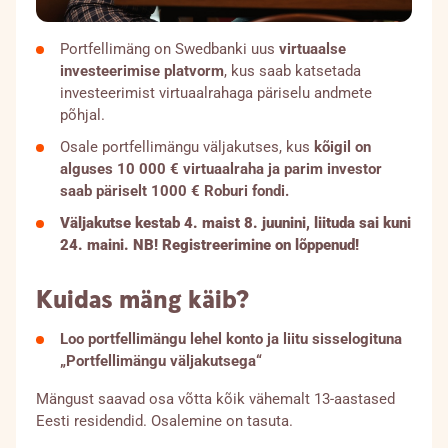
Portfellimäng on Swedbanki uus
virtuaalse
Isikuandmete töötlemise põhimõtted
investeerimise platvorm
, kus saab katsetada
investeerimist virtuaalrahaga päriselu andmete
Küpsiste kasutamise põhimõtted
põhjal.
Osale portfellimängu väljakutses, kus
kõigil on
alguses 10 000 € virtuaalraha ja parim investor
saab päriselt 1000 € Roburi fondi.
Väljakutse kestab 4. maist 8. juunini, liituda sai kuni
24. maini. NB! Registreerimine on lõppenud!
Kuidas mäng käib?
Loo portfellimängu lehel konto ja liitu sisselogituna
„Portfellimängu väljakutsega“
Mängust saavad osa võtta kõik vähemalt 13-aastased
Eesti residendid. Osalemine on tasuta.